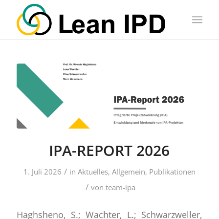
IPA-REPORT 2026
/
1. Juli 2026
in
Aktuelles
,
Allgemein
,
Publikationen
/
von
team-ipa
Haghsheno, S.; Wachter, L.; Schwarzweller,